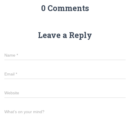
0 Comments
Leave a Reply
Name
*
Email
*
Website
What's on your mind?