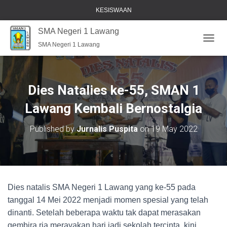
KESISWAAN
SMA Negeri 1 Lawang
SMA Negeri 1 Lawang
T
O
G
G
L
Dies Natalies ke-55, SMAN 1
E
N
Lawang Kembali Bernostalgia
A
V
Published by
Jurnalis Puspita
on
19 May 2022
I
G
A
T
I
O
Dies natalis SMA Negeri 1 Lawang yang ke-55 pada
N
tanggal 14 Mei 2022 menjadi momen spesial yang telah
dinanti. Setelah beberapa waktu tak dapat merasakan
gembira ria merayakan hari jadi sekolah tercinta, kini