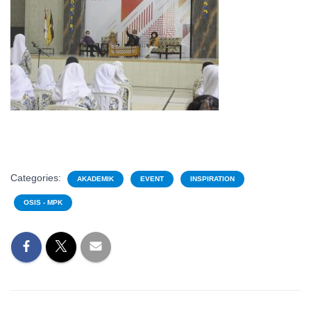
Categories:
AKADEMIK
EVENT
INSPIRATION
OSIS - MPK