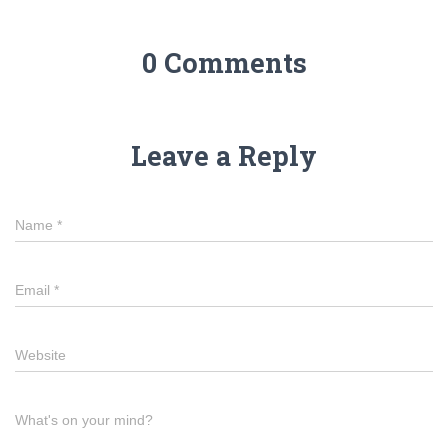
0 Comments
Leave a Reply
Name
*
Email
*
Website
What's on your mind?