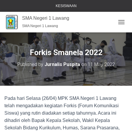
KESISWAAN
SMA Negeri 1 Lawang
SMA Negeri 1 Lawang
T
O
G
G
L
Forkis Smanela 2022
E
N
Published by
Jurnalis Puspita
on
11 May 2022
A
V
I
G
A
T
Pada hari Selasa (26/04) MPK SMA Negeri 1 Lawang
I
O
telah mengadakan kegiatan Forkis (Forum Komunikasi
N
Siswa) yang rutin diadakan setiap tahunnya. Acara ini
dihadiri oleh Bapak Kepala Sekolah, Wakil Kepala
Sekolah Bidang Kurikulum, Humas, Sarana Prasarana,