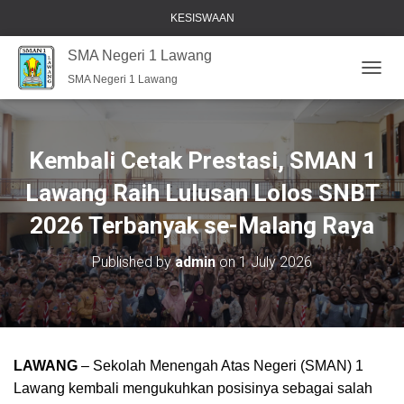
KESISWAAN
SMA Negeri 1 Lawang
SMA Negeri 1 Lawang
T
O
G
G
L
Kembali Cetak Prestasi, SMAN 1
E
N
Lawang Raih Lulusan Lolos SNBT
A
2026 Terbanyak se-Malang Raya
V
I
G
Published by
admin
on
1 July 2026
A
T
I
O
N
LAWANG
– Sekolah Menengah Atas Negeri (SMAN) 1
Lawang kembali mengukuhkan posisinya sebagai salah