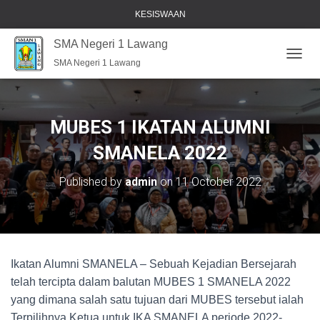
KESISWAAN
SMA Negeri 1 Lawang
SMA Negeri 1 Lawang
T
O
G
G
L
MUBES 1 IKATAN ALUMNI
E
N
SMANELA 2022
A
V
Published by
admin
on
11 October 2022
I
G
A
T
I
O
Ikatan Alumni SMANELA – Sebuah Kejadian Bersejarah
N
telah tercipta dalam balutan MUBES 1 SMANELA 2022
yang dimana salah satu tujuan dari MUBES tersebut ialah
Terpilihnya Ketua untuk IKA SMANELA periode 2022-