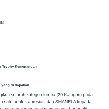
-BB
n Trophy Kemenangan
i yang di dapakan
kuti seluruh kategori lomba (30 Kategori) pada
 satu bentuk apresiasi dari SMANELA kepada
minat, dan kompetensi yang sangat berfariatif.