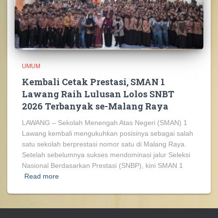
UMUM
Kembali Cetak Prestasi, SMAN 1
Lawang Raih Lulusan Lolos SNBT
2026 Terbanyak se-Malang Raya
LAWANG – Sekolah Menengah Atas Negeri (SMAN) 1
Lawang kembali mengukuhkan posisinya sebagai salah
satu sekolah berprestasi nomor satu di Malang Raya.
Setelah sebelumnya sukses mendominasi jalur Seleksi
Nasional Berdasarkan Prestasi (SNBP), kini SMAN 1
Read more