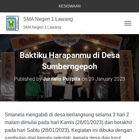
KESISWAAN
SMA Negeri 1 Lawang
SMA Negeri 1 Lawang
T
O
G
G
L
Baktiku Harapanmu di Desa
E
N
Sumberngepoh
A
V
Published by
Jurnalis Puspita
on
29 January 2023
I
G
A
T
I
O
Smanela mengabdi di desa berlangsung selama 3 hari 2
N
malam dimulai pada hari Kamis (26/01/2023) dan berakhir
pada hari Sabtu (28/01/2023). Kegiatan ini dibuka dengan
sambutan dari kepala sekolah, kepala desa dan turut