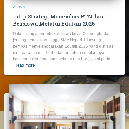
ALUMNI
Intip Strategi Menembus PTN dan
Beasiswa Melalui Edufair 2026
Dalam rangka membekali siswa kelas XII menghadapi
jenjang pendidikan tinggi, SMA Negeri 1 Lawang
kembali menyelenggarakan Edufair 2026 yang diinisiasi
oleh para alumni. Berbeda dari tahun sebelumnya,
kegiatan ini berlangsung selama dua hari, yakni pada
Read more