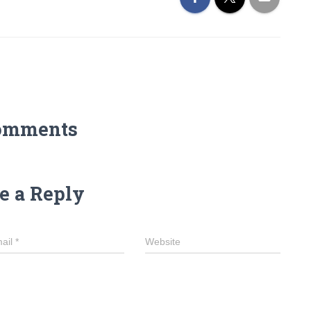
omments
e a Reply
ail
*
Website