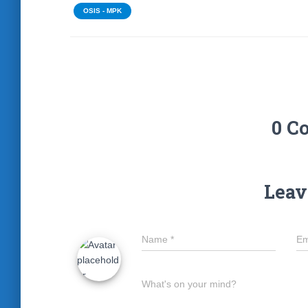
OSIS - MPK
0 C
Leav
Name
*
Em
What's on your mind?